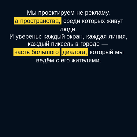
Мы проектируем не рекламу,
а пространства,
а пространства,
среди которых живут
люди.
И уверены: каждый экран, каждая линия,
каждый пиксель в городе —
часть большого
часть большого
диалога,
диалога,
который мы
ведём с его жителями.