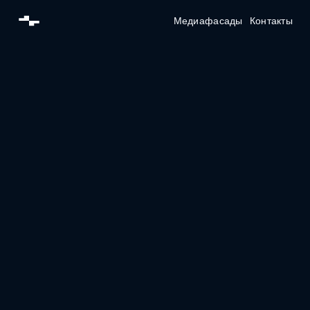
Медиафасады и DOOH-реклама
Медиафасады
Контакты